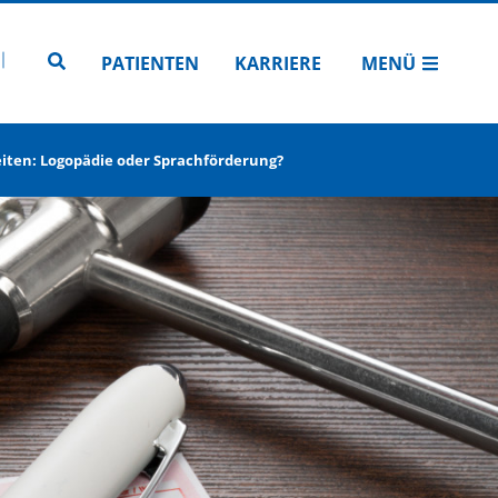
N
TUBE
 INSTAGRAM
Zur Seitensuche
PATIENTEN
KARRIERE
MENÜ
eiten: Logopädie oder Sprachförderung?