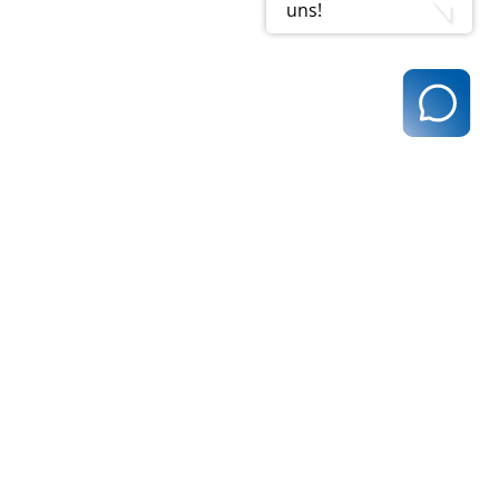
uns!
t@kvhh.de
83 Hamburg