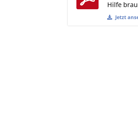
Hilfe brau
Jetzt ans
zurück zur Übersicht
Kassenärz
Postfach 7