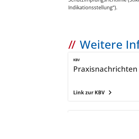
Indikationsstellung“).
Weitere I
KBV
Praxisnachrichten
Link zur KBV
RKI
Stellungnahme de
anlässlich der Zul