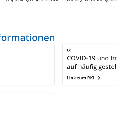
nformationen
RKI
COVID-19 und Im
auf häufig gestel
Link zum RKI
r STIKO
assung von