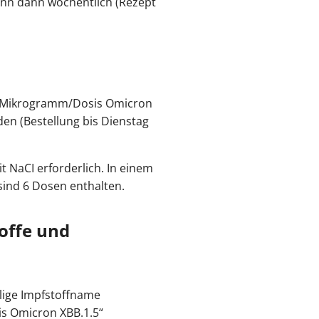
ann dann wöchentlich (Rezept
10 Mikrogramm/Dosis Omicron
den (Bestellung bis Dienstag
t NaCI erforderlich. In einem
sind 6 Dosen enthalten.
offe und
lige Impfstoffname
s Omicron XBB.1.5“