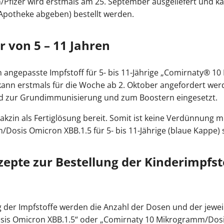
/Pfizer wird erstmals am 25. September ausgeliefert und k
 Apotheke abgeben) bestellt werden.
r von 5 – 11 Jahren
n angepasste Impfstoff für 5- bis 11-Jährige „Comirnaty® 
 kann erstmals für die Woche ab 2. Oktober angefordert wer
ird zur Grundimmunisierung und zum Boostern eingesetzt.
Vakzin als Fertiglösung bereit. Somit ist keine Verdünnung mi
Dosis Omicron XBB.1.5 für 5- bis 11-Jährige (blaue Kappe) 
zepte zur Bestellung der Kinderimpfst
 der Impfstoffe werden die Anzahl der Dosen und der jewei
is Omicron XBB.1.5“ oder „Comirnaty 10 Mikrogramm/Dosi