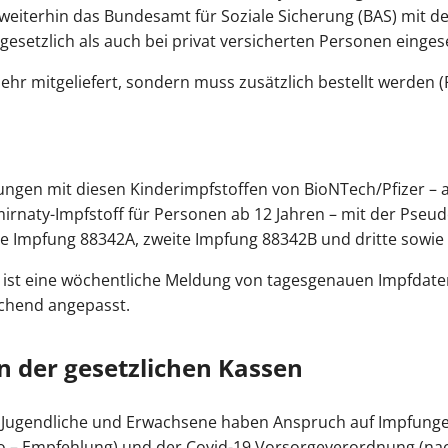
eiterhin das Bundesamt für Soziale Sicherung (BAS) mit de
gesetzlich als auch bei privat versicherten Personen einges
hr mitgeliefert, sondern muss zusätzlich bestellt werden (
ngen mit diesen Kinderimpfstoffen von BioNTech/Pfizer – 
rnaty-Impfstoff für Personen ab 12 Jahren – mit der Pseud
te Impfung 88342A, zweite Impfung 88342B und dritte sowie
 ist eine wöchentliche Meldung von tagesgenauen Impfdate
chend angepasst.
 der gesetzlichen Kassen
r, Jugendliche und Erwachsene haben Anspruch auf Impfung
ko – Empfehlung) und der Covid-19 Vorsorgeverordnung (nac