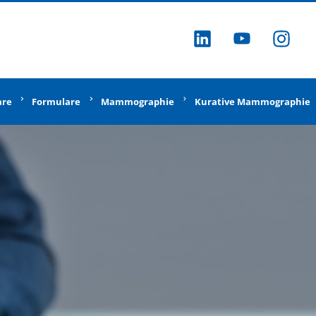
ZU LINKEDI
ZU YOU
ZU
are
Formulare
Mammographie
Kurative Mammographie