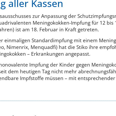
ng aller Kassen
sausschusses zur Anpassung der Schutzimpfungsric
uadrivalenten Meningokokken-Impfung für 12 bis 1
hren) ist am 18. Februar in Kraft getreten.
er einmaligen Standardimpfung mit einem Menin
o, Nimenrix, Menquadfi) hat die Stiko ihre empfoh
ningokokken – Erkrankungen angepasst.
monovalente Impfung der Kinder gegen Meningoko
 seit dem heutigen Tag nicht mehr abrechnungsfäh
endbare Impfstoffe müssen – mit entsprechende