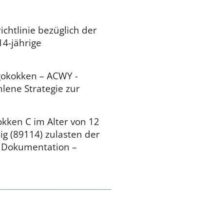
htlinie bezüglich der
4-jährige
gokokken – ACWY -
lene Strategie zur
kken C im Alter von 12
ig (89114) zulasten der
r Dokumentation –