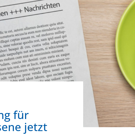
g für
ene jetzt