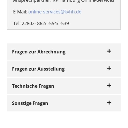
E-Mail:
online-services@kvhh.de
Tel: 22802- 862/ -554/ -539
Fragen zur Abrechnung
Fragen zur Ausstellung
Können wir für das
Technische Fragen
Ausstellen der eAU eine
Wie wird die eAU
Ziffer abrechnen?
Sonstige Fragen
ausgestellt? (Schritt für
Die Datenübermittlung an
Nein.
Schritt)
die Krankenkasse ist nicht