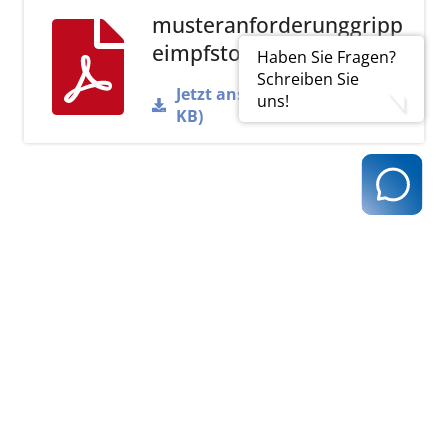
musteranforderunggripp
eimpfstoff.pdf
Haben Sie Fragen?
Schreiben Sie
Jetzt ansehen (PDF | 775
uns!
KB)
zurück zur Übersicht
Kassenärztliche Vereinigung Hamburg