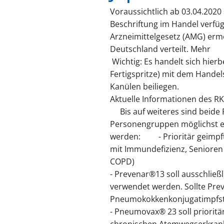
Voraussichtlich ab 03.04.2020
Beschriftung im Handel verfü
Arzneimittelgesetz (AMG) erm
Deutschland verteilt. Mehr
Wichtig: Es handelt sich hier
Fertigspritze) mit dem Hand
Kanülen beiliegen.
Aktuelle Informationen des RK
Bis auf weiteres sind beid
Personengruppen möglichst eff
werden:
- Prioritär geimp
mit Immundefizienz, Senioren
COPD)
- Prevenar®13 soll ausschließ
verwendet werden. Sollte Prev
Pneumokokkenkonjugatimpfst
- Pneumovax® 23 soll prioritä
chronischen Atemwegserkrank