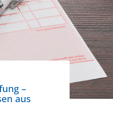
fung –
sen aus