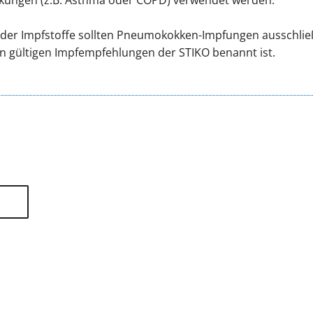
 der Impfstoffe sollten Pneumokokken-Impfungen ausschlie
en gültigen Impfempfehlungen der STIKO benannt ist.
tliche Vereinigung Hamburg
040 / 22 802 - 0
kontak