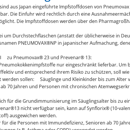
 sind aus Japan eingeführte Impfstoffdosen von Pneumovax 
gbar. Die Einfuhr wird rechtlich durch eine Ausnahmeermä
öglicht. Die Impfstoffdosen werden über den Pharmagroßh
bei um Durchstechflaschen (anstatt der üblicherweise in De
elsnamen PNEUMOVAX®NP in japanischer Aufmachung, denen
I
zu Pneumovax® 23 und Prevenar® 13:
e Pneumokokkenimpfstoffe nur eingeschränkt lieferbar. Um 
ektiv und entsprechend ihrem Risiko zu schützen, soll wie
ft werden sollen:
Säuglinge und Kleinkinder bis zum Alter 
 ab 70 Jahren und Personen mit chronischen Atemwegserkr
lich für die Grundimmunisierung im Säuglingsalter bis zu ei
enar®13 nicht verfügbar sein, kann auf Synflorix® (10-valen
off) ausgewichen werden.
r für die Personen mit Immundefizienz, Senioren ab 70 Jah
ungen (z.B. Asthma oder COPD) verwendet werden.