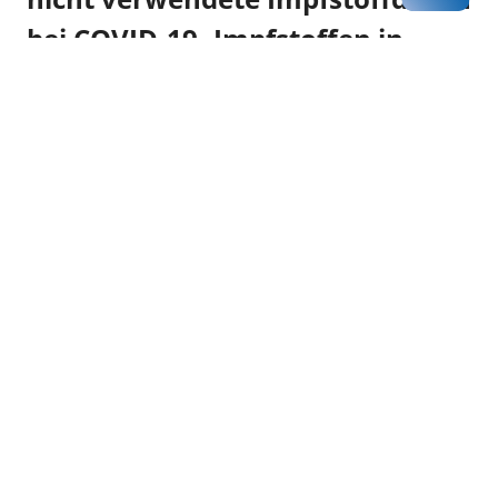
bei COVID‐19‐ Impfstoffen in
Mehrdosenbehältnissen
Das BMG hat die KBV darüber informiert (auf deren
Nachfrage), dass der Bund auch weiterhin keine
Regressansprüche stellen wird, wenn COVID‐19‐
Impfstoffdosen trotz bedarfsgerechter Bestellung
und sorgfältiger Terminplanung verfallen oder nicht
verwendet werden konnten.
zurück zur Übersicht