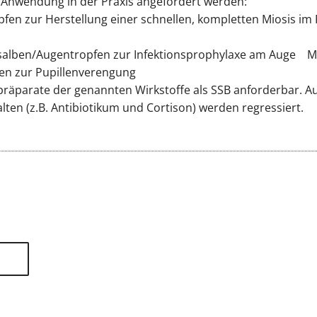
r Anwendung in der Praxis angefordert werden:
opfen zur Herstellung einer schnellen, kompletten Miosis i
ensalben/Augentropfen zur Infektionsprophylaxe am Auge
M
fen zur Pupillenverengung
räparate der genannten Wirkstoffe als SSB anforderbar. Au
ten (z.B. Antibiotikum und Cortison) werden regressiert.