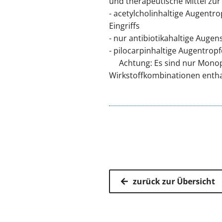
und therapeutische Mittel zu
- acetylcholinhaltige Augentr
Eingriffs
- nur antibiotikahaltige Aug
- pilocarpinhaltige Augentrop
Achtung: Es sind nur Monop
Wirkstoffkombinationen enthal
zurück zur Übersicht