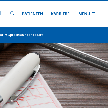
N
TUBE
 INSTAGRAM
Zur Seitensuche
PATIENTEN
KARRIERE
MENÜ
a) im Sprechstundenbedarf