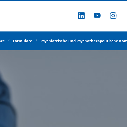
ZU LINKEDI
ZU YOU
ZU
are
Formulare
Psychiatrische und Psychotherapeutische K