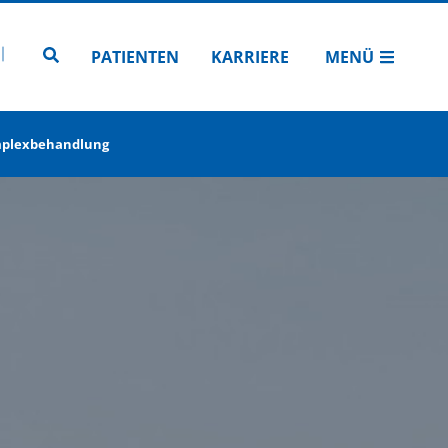
N
TUBE
 INSTAGRAM
Zur Seitensuche
PATIENTEN
KARRIERE
MENÜ
omplexbehandlung