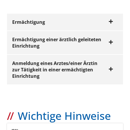
Ermächtigung
Ermächtigung einer ärztlich geleiteten
Einrichtung
FORMULARE
Antrag auf
Ermächtigung
Anmeldung eines Arztes/einer Ärztin
zur Tätigkeit in einer ermächtigten
Antrag auf
Jetzt ansehen
Einrichtung
(PDF | 475 KB)
Ermächtigung
einer ärztlich
geleiteten
FORMULARE
Einrichtung
Ihre Ansprechpartnerin (für Ärzt/innen):
Anmeldung eines
Wichtige Hinweise
Arztes zur Tätigkeit
Jetzt ansehen
Susanne
040/22 802
E-
in einer
(PDF | 655 KB)
Bittmann
- 621
Mail