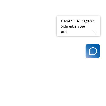
Haben Sie Fragen?
Schreiben Sie
durch die Übermittelung
uns!
ft.
der Ärztekammer erfüllt,
Unterlagen nachzureichen.
gung aufzuheben.
t@kvhh.de
83 Hamburg