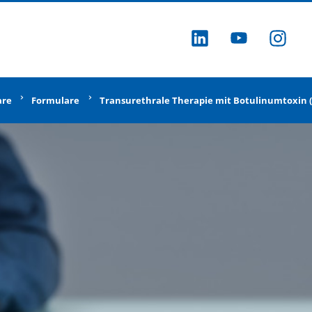
ZU LINKEDI
ZU YOU
ZU
are
Formulare
Transurethrale Therapie mit Botulinumtoxin 