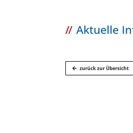
Wie wird geprüft
Aktuelle I
Aufgrund bereits eingere
der Fortbildungsdaten v
Ergebnisse
zurück zur Übersicht
Sind die geforderten 
bekommt der Arzt die
Sind die geforderten F
Sollten keine Unterla
Kassenärz
Postfach 7