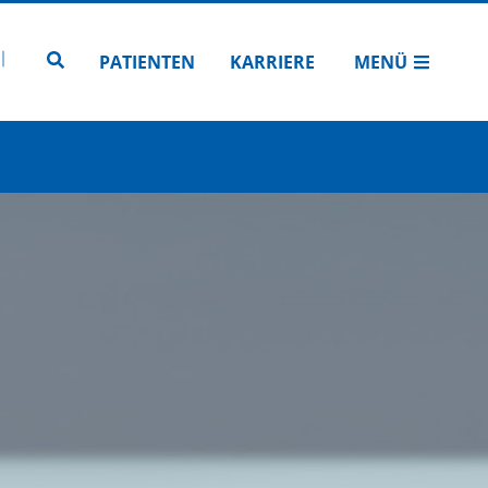
N
TUBE
 INSTAGRAM
Zur Seitensuche
PATIENTEN
KARRIERE
MENÜ