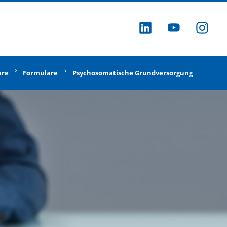
ZU LINKEDI
ZU YOU
ZU
are
Formulare
Psychosomatische Grundversorgung