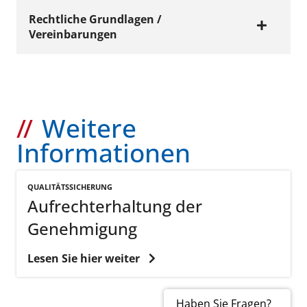
folgende E-Mail Adresse:
Genehmigungsbescheid zugegangen ist.
Regelmäßige Erbringung von
Rechtliche Grundlagen /
genehmigung@kvhh.de
dass wir Ihnen diese Genehmigung in
Tandemmassenspektrometrien (2 Jahre
Vereinbarungen
der Regel binnen eines Monats nach
vor Antragsstellung)
eine Mindestanzahl von 50.000
Antragseingang erteilen können, wenn
Erbringung von 20.000
untersuchten Erstscreeningproben
uns die erforderlichen Nachweise
Tandemmassenspektrometrien (1 Jahr
innerhalb eines Jahres
vollständig vorliegen und vor
vor Antragsstellung)
Das Labor muss über qualifiziertes
Richtlinie des Bundesausschusses der Ärzte
Genehmigungserteilung nicht noch
Weitere
Personal verfügen und mit der
und Krankenkassen über die Früherkennung
zusätzlich eine fachliche Prüfung
entsprechenden technischen
von Krankheiten bei Kindern bis zur
Informationen
(Kolloquium) erfolgreich absolviert
Ausrüstung ausgestattet sein
Vollendung des 6. Lebensjahres („Kinder-
werden muss.
(Voraussetzungen gelten mit einer
Richtlinien“), Anlage 3: Erweitertes
dass Sie zur persönlichen
Akkreditierung für medizinische
QUALITÄTSSICHERUNG
Neugeborenen Screening
Leistungserbringung verpflichtet sind.
Aufrechterhaltung der
Laborleistungen durch die Deutsche
Akkredietierungsstelle GmbH (DAkkS
Genehmigung
GmbH) als belegt)
Antrag
Lesen Sie hier weiter
Neugeborenen-
Screening
Haben Sie Fragen?