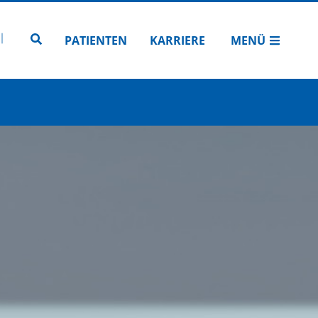
N
TUBE
 INSTAGRAM
Zur Seitensuche
PATIENTEN
KARRIERE
MENÜ