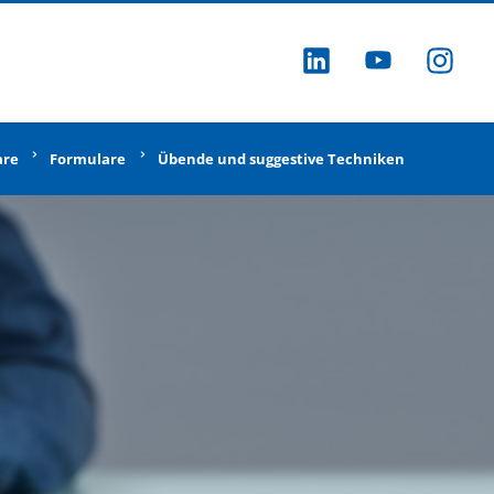
ZU LINKEDI
ZU YOU
ZU
are
Formulare
Übende und suggestive Techniken