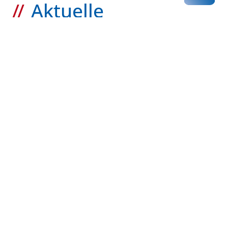
Aktuelle
Mitteilungen
zurück zur Übersicht
Kassenärztliche Vereinigung Hamburg
040 / 22 802 - 0
kontakt@kvhh.de
Postfach 76 06 20
22056 Hamburg