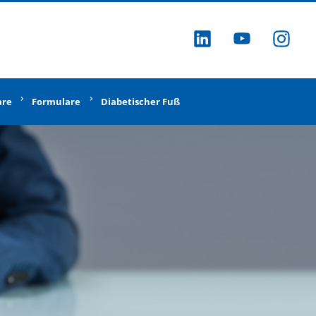
ZU LINKEDI
ZU YOU
ZU
are
Formulare
Diabetischer Fuß