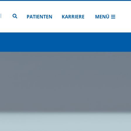
N
TUBE
 INSTAGRAM
Zur Seitensuche
PATIENTEN
KARRIERE
MENÜ