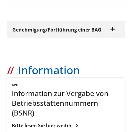
Genehmigung/Fortführung einer BAG
FORMULARE
Antrag auf
Information
Genehmigung/Fort
führung einer BAG
KVH
Jetzt ansehen
Information zur Vergabe von
(PDF | 425 KB)
Betriebsstättennummern
(BSNR)
FORMULARE
Bitte lesen Sie hier weiter
Erklärung der