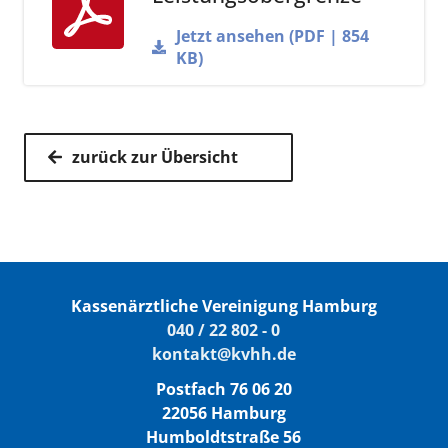
N.N.
E-
Jetzt ansehen (PDF | 854
Mail
KB)
für MVZ:
Lara
040/22
E-
zurück zur Übersicht
Schöning
802 - 344
Mail
Melanie
040/22
E-
Steuerwald
802 - 763
Mail
Stephanie
040/22
E-
Schmidt
802 - 439
Mail
Kassenärztliche Vereinigung Hamburg
040 / 22 802 - 0
Sebastian-B.
040/22
E-
kontakt@kvhh.de
Köhler
802 - 324
Mail
Postfach 76 06 20
Nele
040/22
E-
22056 Hamburg
Riemann
802 - 317
Mail
Humboldtstraße 56