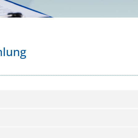
hlung
hotherapeuten erhalten einen monatlichen Abschlag nach 