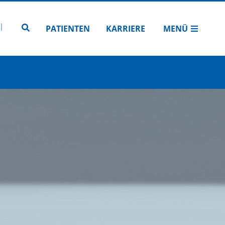
N
TUBE
 INSTAGRAM
Zur Seitensuche
PATIENTEN
KARRIERE
MENÜ