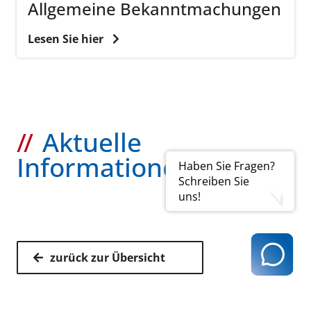
(PDF | 1 MB)
Allgemeine Bekanntmachungen
Für allgemeine Anfragen nutzen Sie gerne
Lesen Sie hier
folgende E-Mail Adresse:
aerztliche.stelle@kvhh.de
DVO-Leitlinie 2017 -
Kitteltaschenversio
n
Aktuelle
Jetzt ansehen
(PDF | 405 KB)
Informationen
Haben Sie Fragen?
Schreiben Sie
uns!
zurück zur Übersicht