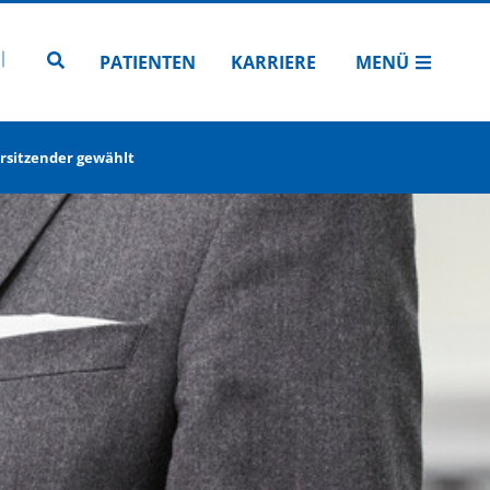
N
TUBE
 INSTAGRAM
Zur Seitensuche
PATIENTEN
KARRIERE
MENÜ
orsitzender gewählt