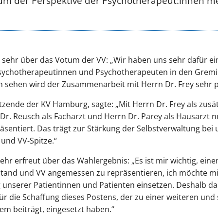
um der Perspektive der Psychotherapeut:innen me
h sehr über das Votum der VV: „Wir haben uns sehr dafür ein
sychotherapeutinnen und Psychotherapeuten in den Gremie
rn sehen wird der Zusammenarbeit mit Herrn Dr. Frey sehr p
itzende der KV Hamburg, sagte: „Mit Herrn Dr. Frey als zusä
Dr. Reusch als Facharzt und Herrn Dr. Parey als Hausarzt 
äsentiert. Das trägt zur Stärkung der Selbstverwaltung bei
und VV-Spitze.“
sehr erfreut über das Wahlergebnis: „Es ist mir wichtig, eine
and und VV angemessen zu repräsentieren, ich möchte mic
unserer Patientinnen und Patienten einsetzen. Deshalb d
für die Schaffung dieses Postens, der zu einer weiteren und
em beiträgt, eingesetzt haben.“