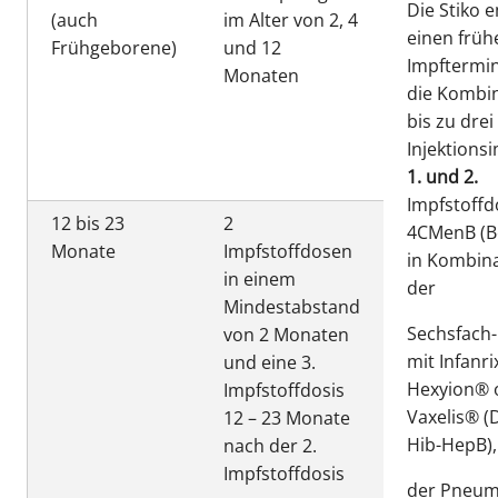
Die Stiko 
(auch
im Alter von 2, 4
einen früh
Frühgeborene)
und 12
Impftermi
Monaten
die Kombi
bis zu drei
Injektions
1. und 2.
Impfstoffd
12 bis 23
2
4CMenB (B
Monate
Impfstoffdosen
in Kombina
in einem
der
Mindestabstand
Sechsfach
von 2 Monaten
mit Infanr
und eine 3.
Hexyion® 
Impfstoffdosis
Vaxelis® (
12 – 23 Monate
Hib-HepB),
nach der 2.
Impfstoffdosis
der Pneum