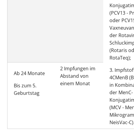
Konjugati
(PCV13 - P
oder PCV15
Vaxneuvan
der Rotavi
Schluckim
(Rotaris o
RotaTeq);
2 Impfungen im
3. Impfstof
Ab 24 Monate
Abstand von
4CMenB (B
einem Monat
in Kombina
Bis zum 5.
der MenC-
Geburtstag
Konjugati
(MCV - Men
Mikrogra
NeisVac-C)