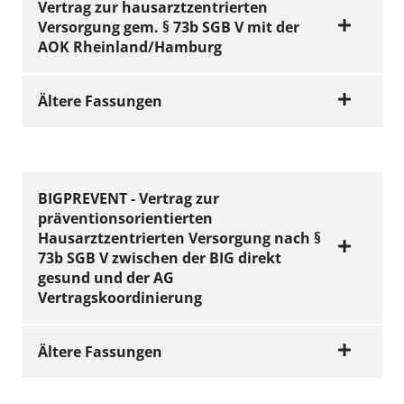
Vertrag zur hausarztzentrierten
Versorgung gem. § 73b SGB V mit der
AOK Rheinland/Hamburg
Ältere Fassungen
gekündigt zum 30. April 2018
VERTRÄGE
Vertrag zur
BIGPREVENT - Vertrag zur
präventionsorientierten
hausarztzentrierte
Hausarztzentrierten Versorgung nach §
n Versorgung gem.
73b SGB V zwischen der BIG direkt
§ 73b SGB V mit der
gesund und der AG
Vertragskoordinierung
AOK
Rheinland/Hambur
g i. d. F. des 7.
Ältere Fassungen
Nachtrages ab 1.
Juli 2016