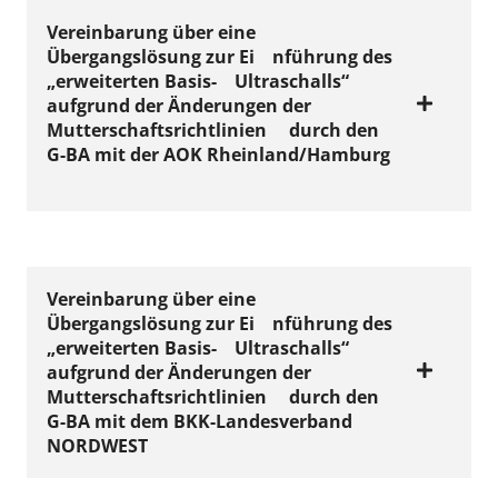
Vereinbarung
über eine
Alte Fassung
Übergangslösung zur Ei
nführung des
„erweiterten Basis-
Ultraschalls“
aufgrund der Änderungen der
Mutterschaftsrichtlinien
VERTRÄGE
durch den
Vereinbarung über
G-BA mit der AOK Rheinland/Hamburg
eine
Übergangslösung
zur Einführung des
„erweiterten Basis-
Alte Fassung
Vereinbarung
über eine
Ultraschalls“
Übergangslösung zur Ei
nführung des
aufgrund der
„erweiterten Basis-
Ultraschalls“
Änderungen der
aufgrund der Änderungen der
VERTRÄGE
Mutterschaftsrichtlinien
durch den
Mutterschaftsrichtl
Vereinbarung über
G-BA mit dem BKK-Landesverband
inien durch den G-
eine
NORDWEST
BA mit der AOK
Übergangslösung
NordWest ab 1.
zur Einführung des