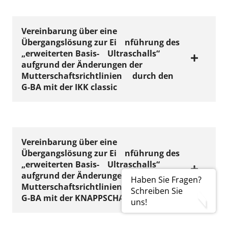
August 2013 bis
„erweiterten Basis-
zum 31. Dezember
Ultraschalls“
Alte Fassung
Vereinbarung
über eine
2013
aufgrund der
Übergangslösung zur Ei
nführung des
„erweiterten Basis-
Ultraschalls“
Änderungen der
Jetzt ansehen
aufgrund der Änderungen der
VERTRÄGE
Mutterschaftsrichtl
(PDF | 5 KB)
Mutterschaftsrichtlinien
durch den
Vereinbarung über
inien durch den G-
G-BA mit der IKK classic
eine
BA mit der AOK
Übergangslösung
Rheinland/Hambur
zur Einführung des
g ab 1. August 2013
„erweiterten Basis-
Alte Fassungen
bis zum 31.
Vereinbarung
über eine
Ultraschalls“
Übergangslösung zur Ei
nführung des
Dezember 2013
aufgrund der
„erweiterten Basis-
Ultraschalls“
aufgrund der Änderungen der
Änderungen der
Jetzt ansehen
VERTRÄGE
Haben Sie Fragen?
Mutterschaftsrichtlinien
durch den
Vereinbarung über
(PDF | 14 KB)
Schreiben Sie
Mutterschaftsrichtl
G-BA mit der KNAPPSCHAFT
uns!
eine
inien durch den G-
Übergangslösung
BA mit dem BKK-