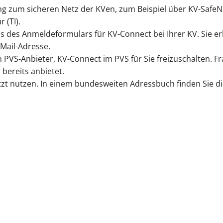
ng zum sicheren Netz der KVen, zum Beispiel über KV-Safe
 (TI).
els des Anmeldeformulars für KV-Connect bei Ihrer KV. Sie e
Mail-Adresse.
n PVS-Anbieter, KV-Connect im PVS für Sie freizuschalten. F
ereits anbietet.
zt nutzen. In einem bundesweiten Adressbuch finden Sie die
KV-CONNECT.KV-SAFENET.DE
Anwendersuche 