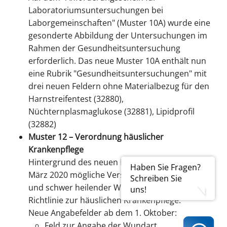
Laboratoriumsuntersuchungen bei
Laborgemeinschaften" (Muster 10A) wurde eine
gesonderte Abbildung der Untersuchungen im
Rahmen der Gesundheitsuntersuchung
erforderlich. Das neue Muster 10A enthält nun
eine Rubrik "Gesundheitsuntersuchungen" mit
drei neuen Feldern ohne Materialbezug für den
Harnstreifentest (32880),
Nüchternplasmaglukose (32881), Lipidprofil
(32882)
Muster 12
– Verordnung häuslicher
Krankenpflege
Hintergrund des neuen Formulars ist die seit
Haben Sie Fragen?
März 2020 mögliche Versorgung chronischer
Schreiben Sie
und schwer heilender Wunden im Rahmen der
uns!
Richtlinie zur häuslichen Krankenpflege.
Neue Angabefelder ab dem 1. Oktober:
Feld zur Angabe der Wundart