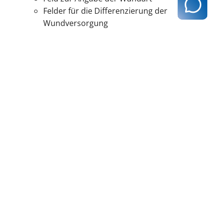
Felder für die Differenzierung der
Wundversorgung
Feld für den Positionswechsel zur
Dekubitusbehandlung
zurück zur Übersicht
Kassenärztliche Vereinigung Hamburg
040 / 22 802 - 0
kontakt@kvhh.de