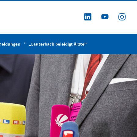
ZU LINKEDI
ZU YOU
ZU
meldungen
„Lauterbach beleidigt Ärzte!“