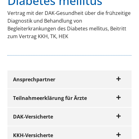
Diabetes mellitus
Vertrag mit der DAK-Gesundheit über die frühzeitige
Diagnostik und Behandlung von
Begleiterkrankungen des Diabetes mellitus, Beitritt
zum Vertrag KKH, TK, HEK
Ansprechpartner
Teilnahmeerklärung für Ärzte
Wir beraten Sie gerne
DAK-Versicherte
FORMULARE
Fragen zur Teilnahmeerklärung
Teilnahmeerklärun
KKH-Versicherte