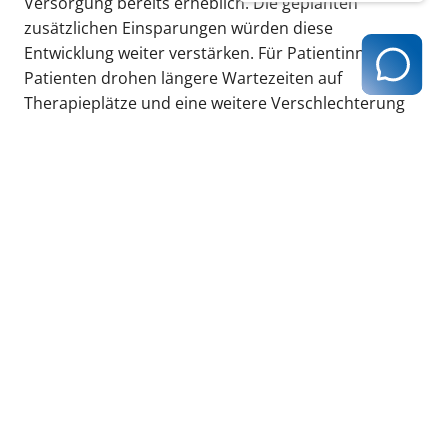
Versorgung bereits erheblich. Die geplanten
zusätzlichen Einsparungen würden diese
Entwicklung weiter verstärken. Für Patientinnen und
Patienten drohen längere Wartezeiten auf
Therapieplätze und eine weitere Verschlechterung
des Zugangs zu psychotherapeutischer Behandlung.
Dadurch steigt das Risiko von
Krankheitsverschlechterungen und vermeidbaren
stationären Behandlungen.“
Zu der heutigen Protestaktion hatten die
Berufsverbände aufgerufen. Der Zeitpunkt wurde
bewusst gewählt: Sie findet zwei Tage vor der ersten
Lesung des GKV-BStabG im Deutschen Bundestag
und zeitgleich mit der
Gesundheitsministerkonferenz in Hannover statt.