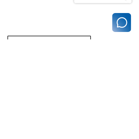
zurück zur Übersicht
Kassenärztliche Vereinigung Hamburg
040 / 22 802 - 0
kontakt@kvhh.de
Postfach 76 06 20
22056 Hamburg
Humboldtstraße 56
22083 Hamburg