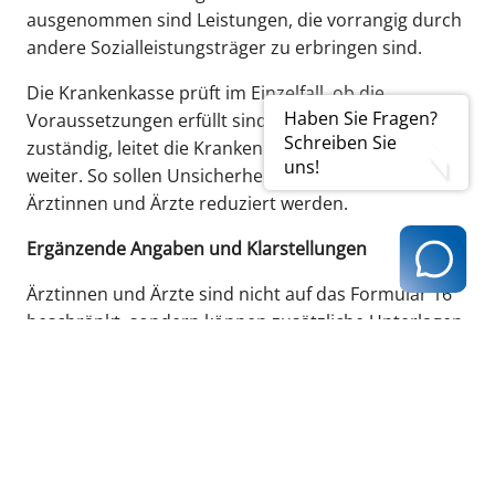
ausgenommen sind Leistungen, die vorrangig durch
andere Sozialleistungsträger zu erbringen sind.
Die Krankenkasse prüft im Einzelfall, ob die
Haben Sie Fragen?
Voraussetzungen erfüllt sind. Ist ein anderer Träger
Schreiben Sie
zuständig, leitet die Krankenkasse die Verordnung
uns!
weiter. So sollen Unsicherheiten für verordnende
Ärztinnen und Ärzte reduziert werden.
Ergänzende Angaben und Klarstellungen
Ärztinnen und Ärzte sind nicht auf das Formular 16
beschränkt, sondern können zusätzliche Unterlagen
beifügen, die für die Prüfung durch Krankenkasse
oder Medizinischen Dienst (MD) hilfreich sind.
Hinweise zu medizinisch relevanten Zusatzangaben
wurden ergänzt, um die Auswahl geeigneter
Hilfsmittel zu unterstützen – insbesondere bei
komplexen Bedarfen.