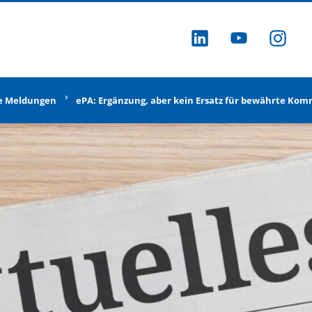
ZU LINKEDI
ZU YOU
ZU
e Meldungen
ePA: Ergänzung, aber kein Ersatz für bewährte K