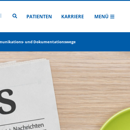
N
TUBE
 INSTAGRAM
Zur Seitensuche
PATIENTEN
KARRIERE
MENÜ
ommunikations- und Dokumentationswege