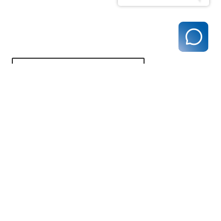
zurück zur Übersicht
Kassenärztliche Vereinigung Hamburg
040 / 22 802 - 0
kontakt@kvhh.de
Postfach 76 06 20
22056 Hamburg
Humboldtstraße 56
22083 Hamburg