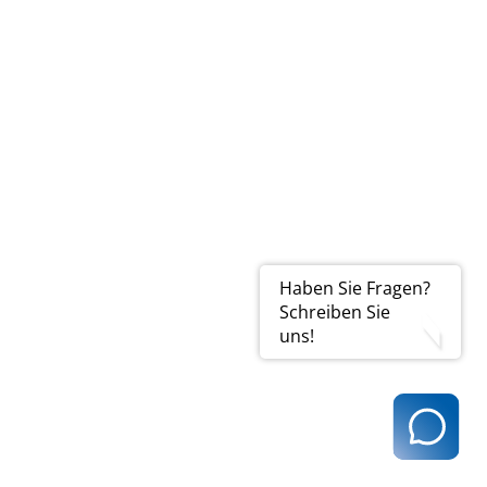
ung@kvhh.de
tungen pro Jahr, die von
 postoperativen
Haben Sie Fragen?
Schreiben Sie
uns!
durch die Übermittlung
ft.