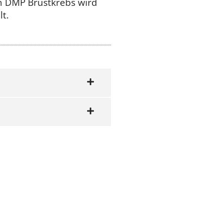
 DMP Brustkrebs wird
t.
kvhh.de
@kvhh.de