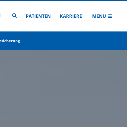
N
TUBE
 INSTAGRAM
Zur Seitensuche
PATIENTEN
KARRIERE
MENÜ
tssicherung