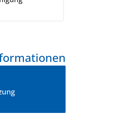
rprüfung
utzen Sie gerne folgende E-Mail Adresse:
qualitaetssicher
isziplinären, sektorenübergreifenden Fortbildungsveranstal
rkannt wird
nformationen
on der KVH anerkannten Qualitätszirkel oder einer prä-und
Fallkonferenz an einem anerkannten Brustzentrum)
tzung
ichter Teilnahmebescheinigungen bei der KV Hamburg bzw. 
on der Ärztekammer Hamburg werden die Nachweise überprü