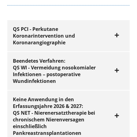
QS PCI - Perkutane
Koronarintervention und
Koronarangiographie
Beendetes Verfahren:
QS WI - Vermeidung nosokomialer
Als erstes Verfahren ist die Perkutane
Infektionen – postoperative
Koronarintervention (PCI) Anfang 2016
Wundinfektionen
gestartet
Alle invasiv tätigen Kardiologen sind nach
Keine Anwendung in den
der neuen Richtlinie verpflichtet, ab 1. Januar
Erfassungsjahre 2026 & 2027:
2016 jede Herzkatheter-Untersuchung und
QS NET - Nierenersatztherapie bei
§ 1 Übergangsvorschriften
jede perkutane Koronarintervention bei
chronischem Nierenversagen
zur Beendigung des
gesetzlich versicherten Patienten zu
einschließlich
dokumentieren.
Pankreastransplantationen
Verfahrens