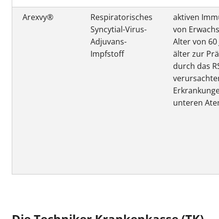
Arexvy®
Respiratorisches
aktiven Imm
Syncytial-Virus-
von Erwach
Adjuvans-
Alter von 60
Impfstoff
älter zur Pr
durch das R
verursachte
Erkrankunge
unteren At
Die Techniker Krankenkasse (TK)