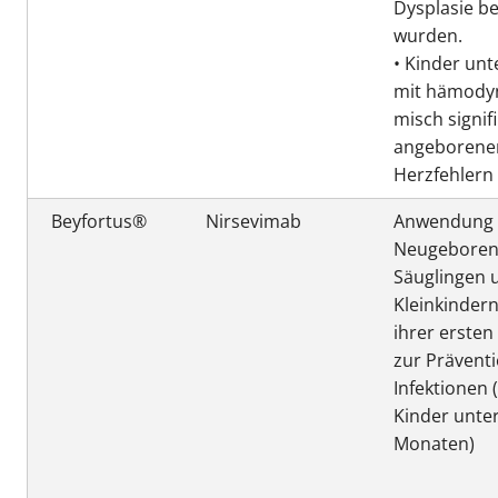
Dysplasie b
wurden.
• Kinder unt
mit hämody
misch signif
angeborene
Herzfehlern
Beyfortus®
Nirsevimab
Anwendung 
Neugeboren
Säuglingen 
Kleinkinder
ihrer ersten
zur Prävent
Infektionen 
Kinder unter
Monaten)