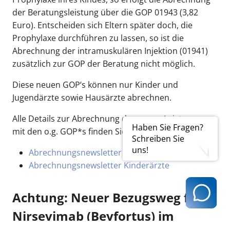
der Beratungsleistung über die GOP 01943 (3,82
Euro). Entscheiden sich Eltern später doch, die
Prophylaxe durchführen zu lassen, so ist die
Abrechnung der intramuskulären Injektion (01941)
zusätzlich zur GOP der Beratung nicht möglich.
Diese neuen GOP‘s können nur Kinder und
Jugendärzte sowie Hausärzte abrechnen.
Alle Details zur Abrechnung der neuen Leistungen
Haben Sie Fragen?
mit den o.g. GOP*s finden Sie unter folgendem Links:
Schreiben Sie
uns!
Abrechnungsnewsletter Hausärzte
Abrechnungsnewsletter Kinderärzte
Achtung: Neuer Bezugsweg für
Nirsevimab (Beyfortus) im