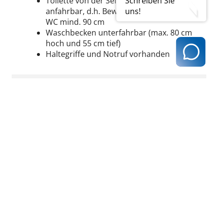
Toilette von der Seite mit Rollstuhl
Schreiben Sie
anfahrbar, d.h. Bewegungsraum neben
uns!
WC mind. 90 cm
Waschbecken unterfahrbar (max. 80 cm
hoch und 55 cm tief)
Haltegriffe und Notruf vorhanden
Besonderheiten:
Orientierungshilfe für Sehbehinderte
Zum Beispiel:
Blendfreie Beleuchtung von Fluren
beziehungsweise Treppenhäusern
Kontrastreiche Markierung von
Treppenstufen
Handläufe und gut lesbare
Beschilderungen