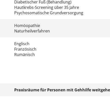
Diabetischer Fuß (Behandlung)
Hautkrebs-Screening über 35 Jahre
Psychosomatische Grundversorgung
Homöopathie
Naturheilverfahren
Englisch
Französisch
Rumänisch
Praxisräume für Personen mit Gehhilfe weitgeh
maximal 3 aufeinander folgende Stufen (Höhe 
mit Handlauf
Sitzgelegenheiten in Anmelde- und Wartezon