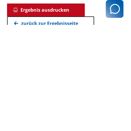
Ergebnis ausdrucken
zurück zur Ergebnisseite
Kassenärztliche Vereinigung Hamburg
040 / 22 802 - 0
kontakt@kvhh.de
Postfach 76 06 20
22056 Hamburg
Humboldtstraße 56
22083 Hamburg
Datenschutzhinweis
Impressum
Haftungsausschluss