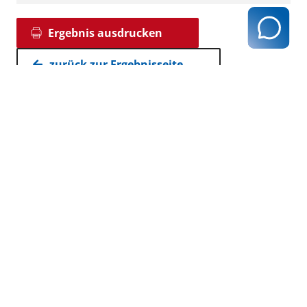
Ergebnis ausdrucken
zurück zur Ergebnisseite
Kassenärztliche Vereinigung Hamburg
040 / 22 802 - 0
kontakt@kvhh.de
Postfach 76 06 20
22056 Hamburg
Humboldtstraße 56
22083 Hamburg
Datenschutzhinweis
Impressum
Haftungsausschluss