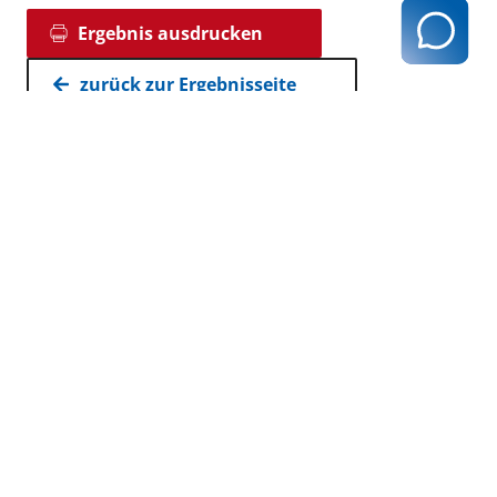
Ergebnis ausdrucken
zurück zur Ergebnisseite
Kassenärztliche Vereinigung Hamburg
040 / 22 802 - 0
kontakt@kvhh.de
Postfach 76 06 20
22056 Hamburg
Humboldtstraße 56
22083 Hamburg
Datenschutzhinweis
Impressum
Haftungsausschluss