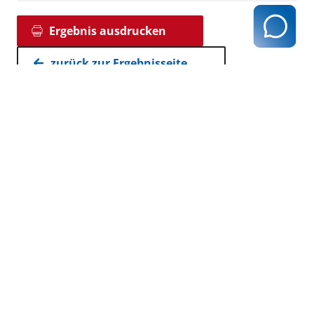
Ergebnis ausdrucken
zurück zur Ergebnisseite
Kassenärztliche Vereinigung Hamburg
040 / 22 802 - 0
kontakt@kvhh.de
Postfach 76 06 20
22056 Hamburg
Humboldtstraße 56
22083 Hamburg
Datenschutzhinweis
Impressum
Haftungsausschluss