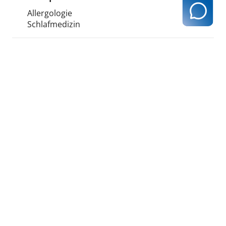
Allergologie
Schlafmedizin
Fremdsprachen:
Englisch
Ergebnis ausdrucken
zurück zur Ergebnisseite
Kassenärztliche Vereinigung Hamburg
040 / 22 802 - 0
kontakt@kvhh.de