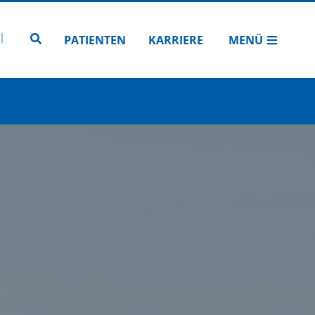
N
TUBE
 INSTAGRAM
Zur Seitensuche
PATIENTEN
KARRIERE
MENÜ