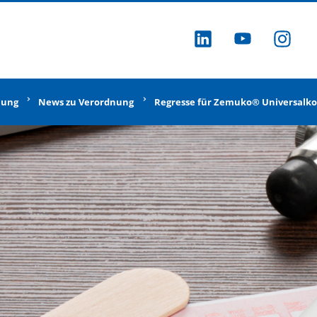
ZU LINKEDI
ZU YOU
ZU
nung
News zu Verordnung
Regresse für Zemuko® Universalk