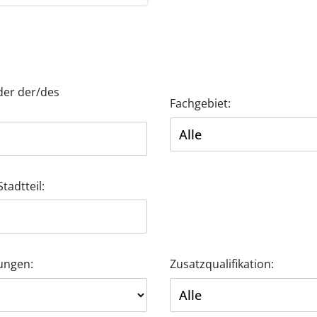
der der/des
Fachgebiet:
tadtteil:
ungen:
Zusatzqualifikation: