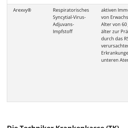
Arexvy®
Respiratorisches
aktiven Imm
Syncytial-Virus-
von Erwach
Adjuvans-
Alter von 60
Impfstoff
älter zur Pr
durch das R
verursachte
Erkrankunge
unteren At
Die Techniker Krankenkasse (TK)