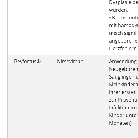
Dysplasie b
wurden.
• Kinder unt
mit hämody
misch signif
angeborene
Herzfehlern
Beyfortus®
Nirsevimab
Anwendung 
Neugeboren
Säuglingen 
Kleinkinder
ihrer ersten
zur Prävent
Infektionen 
Kinder unter
Monaten)