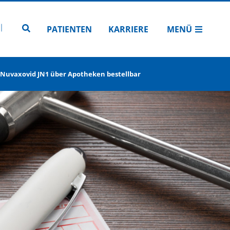
N
TUBE
 INSTAGRAM
Zur Seitensuche
PATIENTEN
KARRIERE
MENÜ
f Nuvaxovid JN1 über Apotheken bestellbar