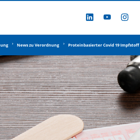
ZU LINKEDI
ZU YOU
ZU
nung
News zu Verordnung
Proteinbasierter Covid 19 Impfstof