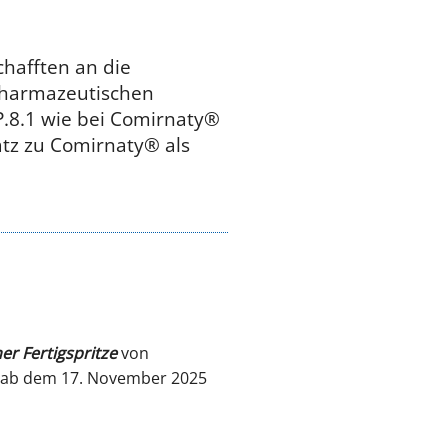
chafften an die
 pharmazeutischen
P.8.1 wie bei Comirnaty®
atz zu Comirnaty® als
stellt.
ner Fertigspritze
von
n ab dem 17. November 2025