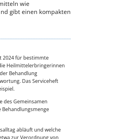
mitteln wie
und gibt einen kompakten
it 2024 für bestimmte
die Heilmittelerbringerinnen
z der Behandlung
twortung. Das Serviceheft
spiel.
inie des Gemeinsamen
de Behandlungsmenge
salltag abläuft und welche
– etwa zur Verordnung von