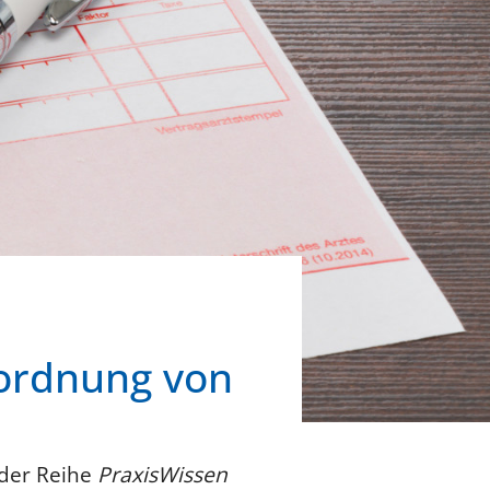
rordnung von
 der Reihe
PraxisWissen