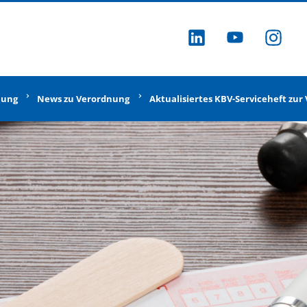
ZU LINKEDI
ZU YOU
ZU
nung
News zu Verordnung
Aktualisiertes KBV-Serviceheft zu