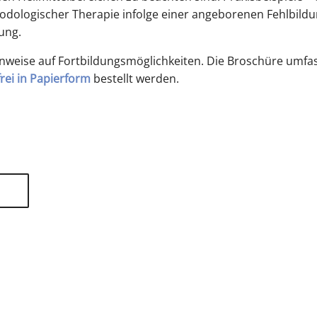
odologischer Therapie infolge einer angeborenen Fehlbild
ung.
inweise auf Fortbildungsmöglichkeiten. Die Broschüre umfa
rei in Papierform
bestellt werden.
tliche Vereinigung Hamburg
040 / 22 802 - 0
kontak