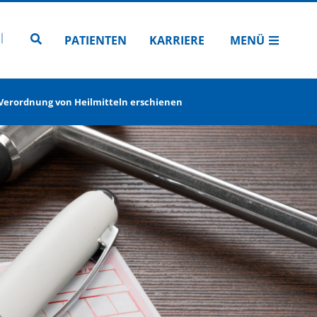
N
TUBE
 INSTAGRAM
Zur Seitensuche
PATIENTEN
KARRIERE
MENÜ
r Verordnung von Heilmitteln erschienen